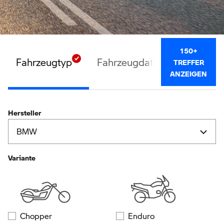
150+
Fahrzeugtyp
Fahrzeugdaten
Ausstatt
TREFFER
ANZEIGEN
Hersteller
Variante
Chopper
Enduro