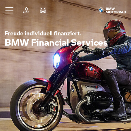
Zum Hauptinhalt springen
Anmelden
Fahrzeugvergleich
Freude individuell finanziert.
BMW Financial Services