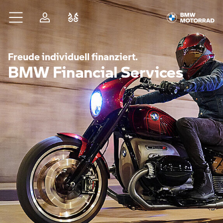
Zum Hauptinhalt springen
Anmelden
Fahrzeugvergleich
Freude individuell finanziert.
BMW Financial Services