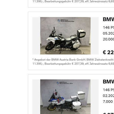
11.395,-, Bearbeitungsgebühr € 207,39, eff. Jahreszinssatz 6,6
BMW
146 P
05.20
20.00
€ 22
* Angebot der BMW Austria Bank GmbH. BMW Zielratenkredit fü
11.395,-, Bearbeitungsgebühr € 207,39, eff. Jahreszinssatz 6,6
BMW
146 P
02.20
7.000