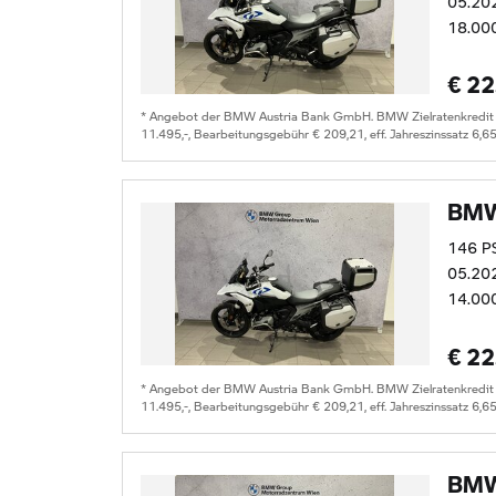
05.20
18.00
€ 22
* Angebot der BMW Austria Bank GmbH. BMW Zielratenkredit fü
11.495,-, Bearbeitungsgebühr € 209,21, eff. Jahreszinssatz 6,6
BMW
146 P
05.20
14.00
€ 22
* Angebot der BMW Austria Bank GmbH. BMW Zielratenkredit fü
11.495,-, Bearbeitungsgebühr € 209,21, eff. Jahreszinssatz 6,6
BMW