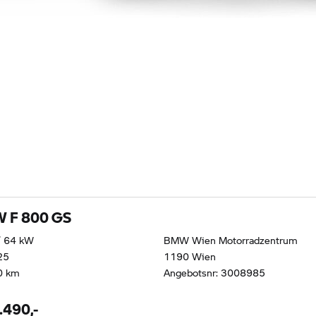
 F 800 GS
/ 64 kW
BMW Wien Motorradzentrum
25
1190 Wien
0 km
Angebotsnr: 3008985
.490,-