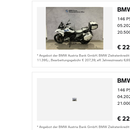
BMW
146 P
05.20
20.50
€ 22
* Angebot der BMW Austria Bank GmbH. BMW Zielratenkredit fü
11.395,-, Bearbeitungsgebühr € 207,39, eff. Jahreszinssatz 6,6
BMW
146 P
04.20
21.00
€ 22
* Angebot der BMW Austria Bank GmbH. BMW Zielratenkredit fü