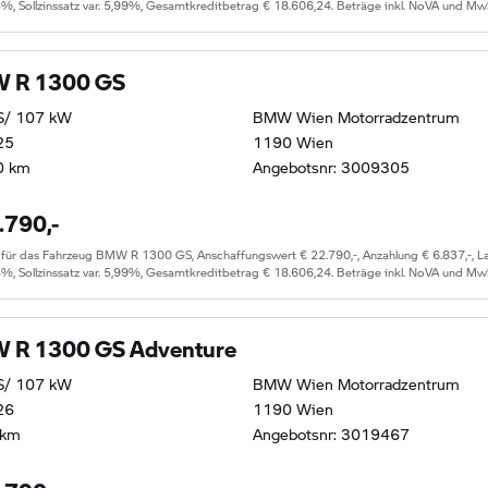
5%, Sollzinssatz var. 5,99%, Gesamtkreditbetrag € 18.606,24. Beträge inkl. NoVA und Mw
 R 1300 GS
S/ 107 kW
BMW Wien Motorradzentrum
25
1190 Wien
0 km
Angebotsnr: 3009305
.790,-
r das Fahrzeug BMW R 1300 GS, Anschaffungswert € 22.790,-, Anzahlung € 6.837,-, Lauf
5%, Sollzinssatz var. 5,99%, Gesamtkreditbetrag € 18.606,24. Beträge inkl. NoVA und Mw
 R 1300 GS Adventure
S/ 107 kW
BMW Wien Motorradzentrum
26
1190 Wien
 km
Angebotsnr: 3019467