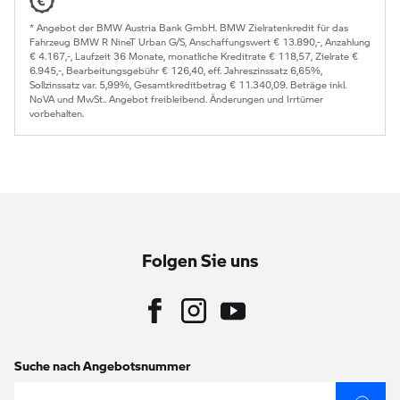
* Angebot der BMW Austria Bank GmbH. BMW Zielratenkredit für das
Fahrzeug BMW R NineT Urban G/S, Anschaffungswert € 13.890,-, Anzahlung
€ 4.167,-, Laufzeit 36 Monate, monatliche Kreditrate € 118,57, Zielrate €
6.945,-, Bearbeitungsgebühr € 126,40, eff. Jahreszinssatz 6,65%,
Sollzinssatz var. 5,99%, Gesamtkreditbetrag € 11.340,09. Beträge inkl.
NoVA und MwSt.. Angebot freibleibend. Änderungen und Irrtümer
vorbehalten.
Folgen Sie uns
Suche nach Angebotsnummer