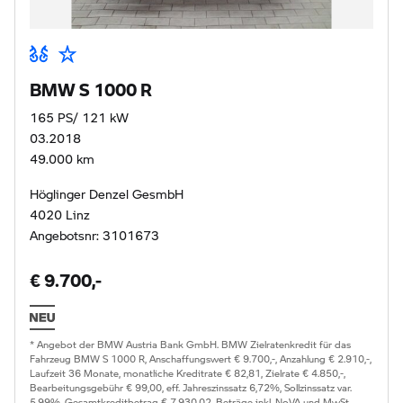
BMW S 1000 R
165 PS/ 121 kW
03.2018
49.000 km
Höglinger Denzel GesmbH
4020 Linz
Angebotsnr: 3101673
€ 9.700,-
* Angebot der BMW Austria Bank GmbH. BMW Zielratenkredit für das
Fahrzeug BMW S 1000 R, Anschaffungswert € 9.700,-, Anzahlung € 2.910,-,
Laufzeit 36 Monate, monatliche Kreditrate € 82,81, Zielrate € 4.850,-,
Bearbeitungsgebühr € 99,00, eff. Jahreszinssatz 6,72%, Sollzinssatz var.
5,99%, Gesamtkreditbetrag € 7.930,02. Beträge inkl. NoVA und MwSt..