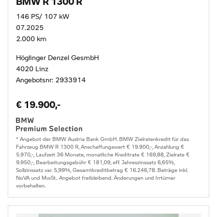
BMW R 1300 R
146 PS/ 107 kW
07.2025
2.000 km
Höglinger Denzel GesmbH
4020 Linz
Angebotsnr: 2933914
€ 19.900,-
* Angebot der BMW Austria Bank GmbH. BMW Zielratenkredit für das
Fahrzeug BMW R 1300 R, Anschaffungswert € 19.900,-, Anzahlung €
5.970,-, Laufzeit 36 Monate, monatliche Kreditrate € 169,88, Zielrate €
9.950,-, Bearbeitungsgebühr € 181,09, eff. Jahreszinssatz 6,65%,
Sollzinssatz var. 5,99%, Gesamtkreditbetrag € 16.246,78. Beträge inkl.
NoVA und MwSt.. Angebot freibleibend. Änderungen und Irrtümer
vorbehalten.