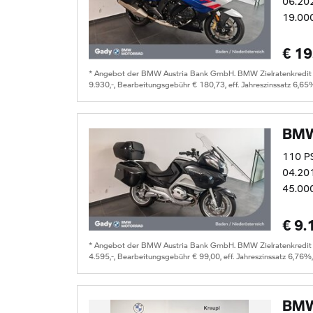
06.20
19.00
€ 19
* Angebot der BMW Austria Bank GmbH. BMW Zielratenkredit fü
9.930,-, Bearbeitungsgebühr € 180,73, eff. Jahreszinssatz 6,65
BMW
110 P
04.20
45.00
€ 9.
* Angebot der BMW Austria Bank GmbH. BMW Zielratenkredit für
4.595,-, Bearbeitungsgebühr € 99,00, eff. Jahreszinssatz 6,76%
BMW