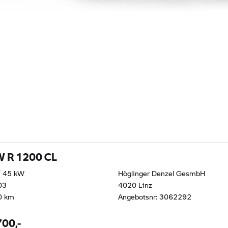
 R 1200 CL
/ 45 kW
Höglinger Denzel GesmbH
03
4020 Linz
0 km
Angebotsnr: 3062292
700,-