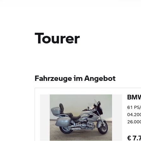
Tourer
Fahrzeuge im Angebot
BMW
61 PS
04.20
26.00
€ 7.