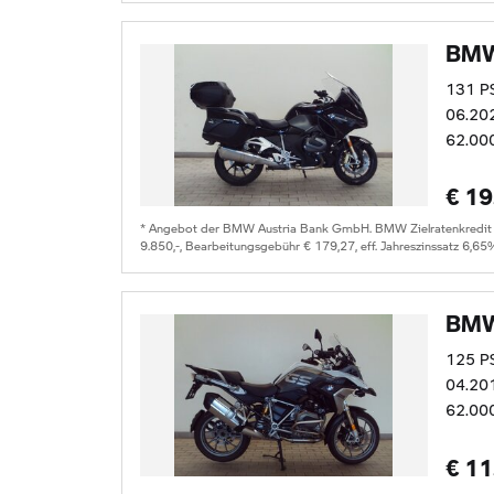
BMW
131 P
06.20
62.00
€ 19
* Angebot der BMW Austria Bank GmbH. BMW Zielratenkredit für
9.850,-, Bearbeitungsgebühr € 179,27, eff. Jahreszinssatz 6,65
BMW
125 P
04.20
62.00
€ 11