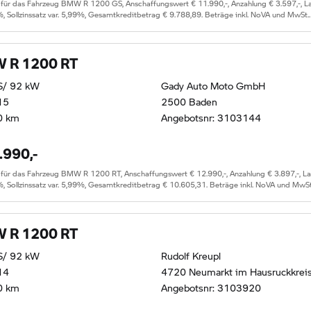
r das Fahrzeug BMW R 1200 GS, Anschaffungswert € 11.990,-, Anzahlung € 3.597,-, Lauf
%, Sollzinssatz var. 5,99%, Gesamtkreditbetrag € 9.788,89. Beträge inkl. NoVA und MwSt.
 R 1200 RT
S/ 92 kW
Gady Auto Moto GmbH
15
2500 Baden
0 km
Angebotsnr: 3103144
.990,-
 das Fahrzeug BMW R 1200 RT, Anschaffungswert € 12.990,-, Anzahlung € 3.897,-, Lauf
%, Sollzinssatz var. 5,99%, Gesamtkreditbetrag € 10.605,31. Beträge inkl. NoVA und MwSt
 R 1200 RT
S/ 92 kW
Rudolf Kreupl
14
4720 Neumarkt im Hausruckkrei
0 km
Angebotsnr: 3103920