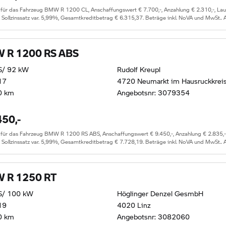
 das Fahrzeug BMW R 1200 CL, Anschaffungswert € 7.700,-, Anzahlung € 2.310,-, Laufze
, Sollzinssatz var. 5,99%, Gesamtkreditbetrag € 6.315,37. Beträge inkl. NoVA und MwSt..
 R 1200 RS ABS
S/ 92 kW
Rudolf Kreupl
17
4720 Neumarkt im Hausruckkrei
0 km
Angebotsnr: 3079354
450,-
 das Fahrzeug BMW R 1200 RS ABS, Anschaffungswert € 9.450,-, Anzahlung € 2.835,-, La
, Sollzinssatz var. 5,99%, Gesamtkreditbetrag € 7.728,19. Beträge inkl. NoVA und MwSt..
 R 1250 RT
S/ 100 kW
Höglinger Denzel GesmbH
19
4020 Linz
0 km
Angebotsnr: 3082060