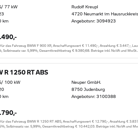
S/ 77 kW
Rudolf Kreupl
23
4720 Neumarkt im Hausruckkrei
0 km
Angebotsnr: 3094923
.490,-
 das Fahrzeug BMW F 900 XR, Anschaffungswert € 11.490,-, Anzahlung € 3.447,-, Laufze
%, Sollzinssatz var. 5,99%, Gesamtkreditbetrag € 9.380,68. Beträge inkl. NoVA und MwSt.
 R 1250 RT ABS
S/ 100 kW
Neuper GmbH.
20
8750 Judenburg
0 km
Angebotsnr: 3100388
.790,-
r das Fahrzeug BMW R 1250 RT ABS, Anschaffungswert € 12.790,-, Anzahlung € 3.837,-, 
65%, Sollzinssatz var. 5,99%, Gesamtkreditbetrag € 10.442,03. Beträge inkl. NoVA und M