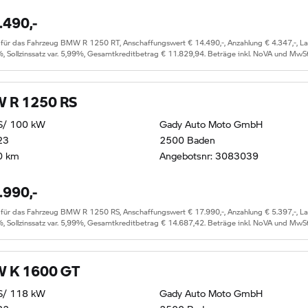
.490,-
 das Fahrzeug BMW R 1250 RT, Anschaffungswert € 14.490,-, Anzahlung € 4.347,-, Lauf
%, Sollzinssatz var. 5,99%, Gesamtkreditbetrag € 11.829,94. Beträge inkl. NoVA und MwSt
 R 1250 RS
S/ 100 kW
Gady Auto Moto GmbH
23
2500 Baden
0 km
Angebotsnr: 3083039
.990,-
 das Fahrzeug BMW R 1250 RS, Anschaffungswert € 17.990,-, Anzahlung € 5.397,-, Lauf
%, Sollzinssatz var. 5,99%, Gesamtkreditbetrag € 14.687,42. Beträge inkl. NoVA und MwSt
 K 1600 GT
S/ 118 kW
Gady Auto Moto GmbH