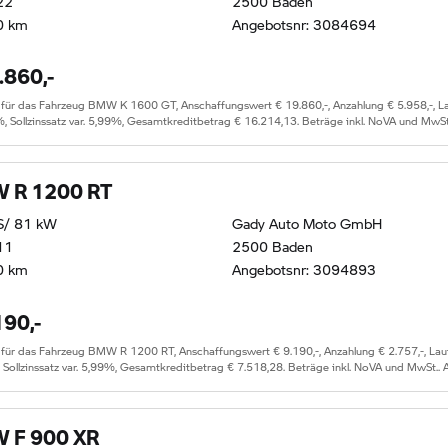
22
2500 Baden
0 km
Angebotsnr: 3084694
.860,-
r das Fahrzeug BMW K 1600 GT, Anschaffungswert € 19.860,-, Anzahlung € 5.958,-, Lauf
%, Sollzinssatz var. 5,99%, Gesamtkreditbetrag € 16.214,13. Beträge inkl. NoVA und MwSt
 R 1200 RT
S/ 81 kW
Gady Auto Moto GmbH
11
2500 Baden
0 km
Angebotsnr: 3094893
190,-
 das Fahrzeug BMW R 1200 RT, Anschaffungswert € 9.190,-, Anzahlung € 2.757,-, Laufze
, Sollzinssatz var. 5,99%, Gesamtkreditbetrag € 7.518,28. Beträge inkl. NoVA und MwSt..
 F 900 XR