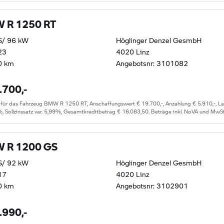
 R 1250 RT
S/ 96 kW
Höglinger Denzel GesmbH
23
4020 Linz
0 km
Angebotsnr: 3101082
.700,-
 das Fahrzeug BMW R 1250 RT, Anschaffungswert € 19.700,-, Anzahlung € 5.910,-, Lauf
%, Sollzinssatz var. 5,99%, Gesamtkreditbetrag € 16.083,50. Beträge inkl. NoVA und MwSt
 R 1200 GS
S/ 92 kW
Höglinger Denzel GesmbH
17
4020 Linz
0 km
Angebotsnr: 3102901
.990,-