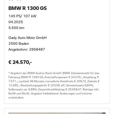
BMW R 1300 GS
145 PS/ 107 kW
04.2025
5.500 km
Gady Auto Moto GmbH
2500 Baden
Angebotsnr: 2958487
€ 24.570,-
* Angebot der BMW Austria Bank GmbH. BMW Zielratenkredit für das
Fahrzeug BMW R 1300 GS, Anschaffungswert € 24.570,-, Anzahlung €
7.371,-, Laufzeit 36 Monate, monatliche Kreditrate € 209,75, Zielrate €
12.285,-, Bearbeitungsgebühr € 223,59, eff. Jahreszinssatz 6,65%,
Sollzinssatz var. 5,99%, Gesamtkreditbetrag € 20.059,47. Beträge inkl.
NoVA und MwSt.. Angebot freibleibend. Änderungen und Irrtümer
vorbehalten.