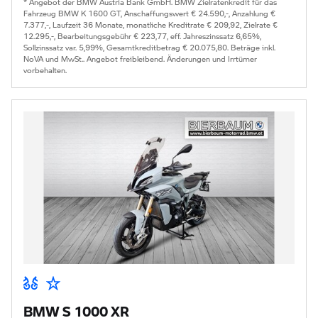
* Angebot der BMW Austria Bank GmbH. BMW Zielratenkredit für das
Fahrzeug BMW K 1600 GT, Anschaffungswert € 24.590,-, Anzahlung €
7.377,-, Laufzeit 36 Monate, monatliche Kreditrate € 209,92, Zielrate €
12.295,-, Bearbeitungsgebühr € 223,77, eff. Jahreszinssatz 6,65%,
Sollzinssatz var. 5,99%, Gesamtkreditbetrag € 20.075,80. Beträge inkl.
NoVA und MwSt.. Angebot freibleibend. Änderungen und Irrtümer
vorbehalten.
BMW S 1000 XR