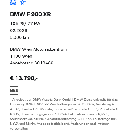
BMW F 900 XR
105 PS/ 77 kW
02.2026
5.000 km
BMW Wien Motorradzentrum
1190 Wien
Angebotsnr: 3019486
€ 13.790,-
* Angebot der BMW Austria Bank GmbH. BMW Zielratenkredit für das
Fahrzeug BMW F 900 XR, Anschaffungswert € 13.790,-, Anzahlung €
4.137,-, Laufzeit 36 Monate, monatliche Kreditrate € 117,72, Zielrate €
6.895,-, Bearbeitungsgebühr € 125,49, eff. Jahreszinssatz 6,65%,
Sollzinssatz var. 5,99%, Gesamtkreditbetrag € 11.258,45. Beträge inkl.
NoVA und MwSt.. Angebot freibleibend. Änderungen und Irrtümer
vorbehalten.