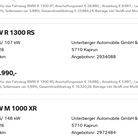
 das Fahrzeug BMW R 1300 RT, Anschaffungswert € 28.990,-, Anzahlung € 8.697,-, Lauf
4%, Sollzinssatz var. 5,99%, Gesamtkreditbetrag € 23.664,24. Beträge inkl. NoVA und Mw
 R 1300 RS
S/ 107 kW
Unterberger Automobile GmbH &
26
5710 Kaprun
 km
Angebotsnr: 2934088
.990,-
 das Fahrzeug BMW R 1300 RS, Anschaffungswert € 19.990,-, Anzahlung € 5.997,-, Lauf
%, Sollzinssatz var. 5,99%, Gesamtkreditbetrag € 16.320,26. Beträge inkl. NoVA und MwSt
 M 1000 XR
S/ 148 kW
Unterberger Automobile GmbH &
26
5710 Kaprun
 km
Angebotsnr: 2972484