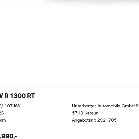
 R 1300 RT
S/ 107 kW
Unterberger Automobile GmbH &
26
5710 Kaprun
 km
Angebotsnr: 2921705
.990,-