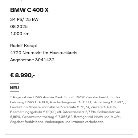
BMW C 400 X
34 PS/ 25 kW
08.2025
1.000 km
Rudolf Kreupl
4720 Neumarkt im Hausruckkreis
Angebotsnr: 3041432
€ 8.990,-
* Angebot der BMW Austria Bank GmbH. BMW Zielratenkredit für das
Fahrzeug BMW C 400 X, Anschaffungswert € 8.990,-, Anzahlung € 2.697,-,
Laufzeit 36 Monate, monatliche Kreditrate € 76,74, Zielrate € 4.495,-,
Bearbeitungsgebühr € 99,00, eff. Jahreszinssatz 6,77%, Sollzinssatz var.
5,99%, Gesamtkreditbetrag € 7.356,82. Beträge inkl. NoVA und MwSt..
Angebot freibleibend. Änderungen und Irrtümer vorbehalten.