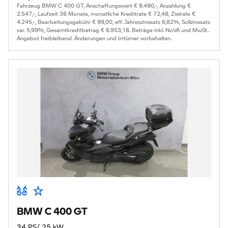
Fahrzeug BMW C 400 GT, Anschaffungswert € 8.490,-, Anzahlung €
2.547,-, Laufzeit 36 Monate, monatliche Kreditrate € 72,48, Zielrate €
4.245,-, Bearbeitungsgebühr € 99,00, eff. Jahreszinssatz 6,82%, Sollzinssatz
var. 5,99%, Gesamtkreditbetrag € 6.953,16. Beträge inkl. NoVA und MwSt..
Angebot freibleibend. Änderungen und Irrtümer vorbehalten.
BMW C 400 GT
34 PS/ 25 kW