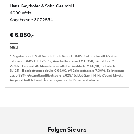
Hans Geyrhofer & Sohn Ges.mbH
4600 Wels
Angebotsnr: 3072854
€ 6.850,-
* Angebot der BMW Austria Bank GmbH. BMW Zielratenkredit für das
Fahrzeug BMW C1 125 Pur, Anschaffungswert € 6.850,-, Anzahlung €
2.055,-, Laufzeit 36 Monate, monatliche Kreditrate € 58,48, Zielrate €
3.425,-, Bearbeitungsgebühr € 99,00, eff. Jahreszinssatz 7,00%, Sollzinssatz
var. 5,99%, Gesamtkreditbetrag € 5.629,15. Beträge inkl. NoVA und MwSt..
Angebot freibleibend. Änderungen und Irrtümer vorbehalten.
Folgen Sie uns