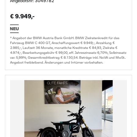
Angebotsnr: 3049782
€ 9.949,-
* Angebot der BMW Austria Bank GmbH. BMW Zielratenkredit für das
Fahrzeug BMW C 400 GT, Anschaffungswert € 9.949,-, Anzahlung €
2.985,-, Laufzeit 36 Monate, monatliche Kreditrate € 84,93, Zielrate €
4.974,-, Bearbeitungsgebühr € 99,00, eff. Jahreszinssatz 6,70%, Sollzinssatz
var. 5,99%, Gesamtkreditbetrag € 8.130,54. Beträge inkl. NoVA und MwSt..
Angebot freibleibend. Änderungen und Irrtümer vorbehalten.