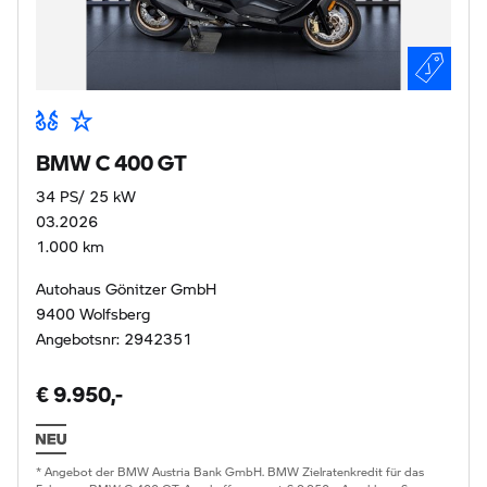
BMW C 400 GT
34 PS/ 25 kW
03.2026
1.000 km
Autohaus Gönitzer GmbH
9400 Wolfsberg
Angebotsnr: 2942351
€ 9.950,-
* Angebot der BMW Austria Bank GmbH. BMW Zielratenkredit für das