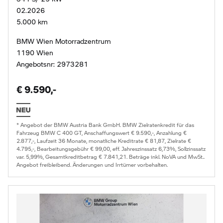
02.2026
5.000 km
BMW Wien Motorradzentrum
1190 Wien
Angebotsnr: 2973281
€ 9.590,-
* Angebot der BMW Austria Bank GmbH. BMW Zielratenkredit für das
Fahrzeug BMW C 400 GT, Anschaffungswert € 9.590,-, Anzahlung €
2.877,-, Laufzeit 36 Monate, monatliche Kreditrate € 81,87, Zielrate €
4.795,-, Bearbeitungsgebühr € 99,00, eff. Jahreszinssatz 6,73%, Sollzinssatz
var. 5,99%, Gesamtkreditbetrag € 7.841,21. Beträge inkl. NoVA und MwSt..
Angebot freibleibend. Änderungen und Irrtümer vorbehalten.