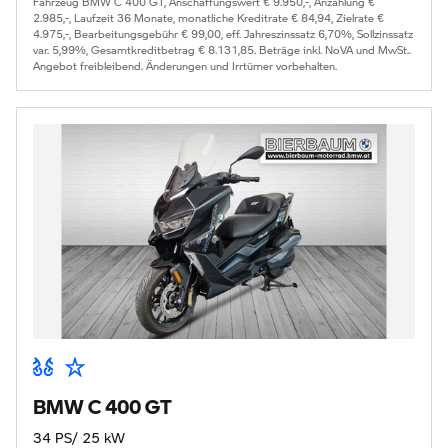
Fahrzeug BMW C 400 GT, Anschaffungswert € 9.950,-, Anzahlung €
2.985,-, Laufzeit 36 Monate, monatliche Kreditrate € 84,94, Zielrate €
4.975,-, Bearbeitungsgebühr € 99,00, eff. Jahreszinssatz 6,70%, Sollzinssatz
var. 5,99%, Gesamtkreditbetrag € 8.131,85. Beträge inkl. NoVA und MwSt..
Angebot freibleibend. Änderungen und Irrtümer vorbehalten.
BMW C 400 GT
34 PS/ 25 kW