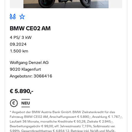
BMW CE02 AM
4 PS/ 3 kW
09.2024
1.500 km
Wolfgang Denzel AG
9020 Klagenfurt
Angebotsnr: 3066416
€ 5.890,-
* Angebot der BMW Austria Bank GmbH. BMW Zielratenkredit für das
Fahrzeug BMW CE02 AM, Anschaffungswert € 5.890,-, Anzahlung € 1.767,-,
Laufzeit 36 Monate, monatliche Kreditrate € 50,28, Zielrate € 2.945,-,
Bearbeitungsgebühr € 99,00, eff. Jahreszinssatz 7,15%, Sollzinssatz var.
5,99%, Gesamtkreditbetrag € 4.854,12. Beträge inkl. NoVA und MwSt..