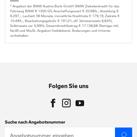
* Angebot der BMW Austria Bank GmbH. BMW Zielratenkredit für das
Fahrzeug BMW R 1300 GS, Anschaffungswert € 20.990,-, Anzahlung €
6.297,-, Laufzeit 36 Monate, monatliche Kreditrate € 179,19, Zielrate €
10.495,-, Bearbeitungsgebühr € 191,01, eff. Jahreszinssatz 6,65%,
Sollzinssatz var. 5,99%, Gesamtkreditbetrag € 17.136,68. Beträge inkl.
NoVA und MwSt.. Angebot freibleibend. Änderungen und Irrtümer
vorbehalten.
Folgen Sie uns
Suche nach Angebotsnummer