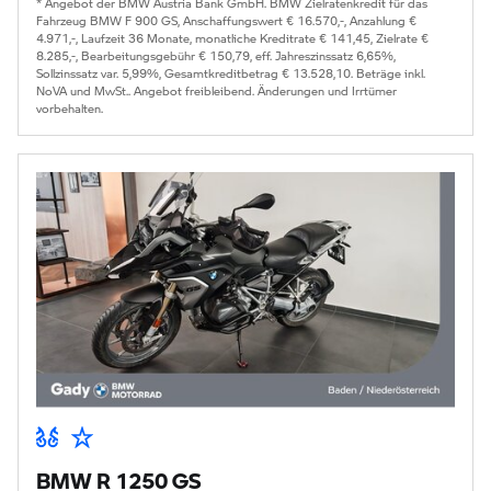
* Angebot der BMW Austria Bank GmbH. BMW Zielratenkredit für das
Fahrzeug BMW F 900 GS, Anschaffungswert € 16.570,-, Anzahlung €
4.971,-, Laufzeit 36 Monate, monatliche Kreditrate € 141,45, Zielrate €
8.285,-, Bearbeitungsgebühr € 150,79, eff. Jahreszinssatz 6,65%,
Sollzinssatz var. 5,99%, Gesamtkreditbetrag € 13.528,10. Beträge inkl.
NoVA und MwSt.. Angebot freibleibend. Änderungen und Irrtümer
vorbehalten.
BMW R 1250 GS