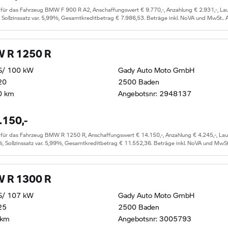
 das Fahrzeug BMW F 900 R A2, Anschaffungswert € 9.770,-, Anzahlung € 2.931,-, Laufz
, Sollzinssatz var. 5,99%, Gesamtkreditbetrag € 7.986,53. Beträge inkl. NoVA und MwSt..
 R 1250 R
S/ 100 kW
Gady Auto Moto GmbH
20
2500 Baden
0 km
Angebotsnr: 2948137
.150,-
 das Fahrzeug BMW R 1250 R, Anschaffungswert € 14.150,-, Anzahlung € 4.245,-, Laufze
%, Sollzinssatz var. 5,99%, Gesamtkreditbetrag € 11.552,36. Beträge inkl. NoVA und MwSt
 R 1300 R
S/ 107 kW
Gady Auto Moto GmbH
25
2500 Baden
 km
Angebotsnr: 3005793