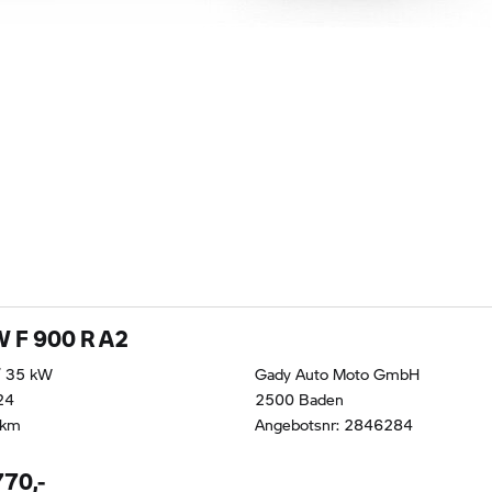
 F 900 R A2
/ 35 kW
Gady Auto Moto GmbH
24
2500 Baden
 km
Angebotsnr: 2846284
770,-