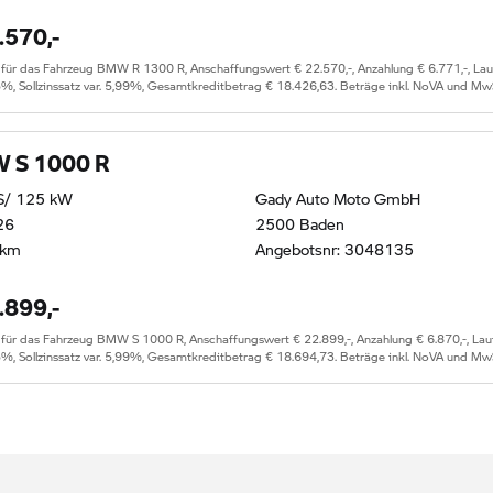
.570,-
 das Fahrzeug BMW R 1300 R, Anschaffungswert € 22.570,-, Anzahlung € 6.771,-, Laufze
5%, Sollzinssatz var. 5,99%, Gesamtkreditbetrag € 18.426,63. Beträge inkl. NoVA und Mw
 S 1000 R
S/ 125 kW
Gady Auto Moto GmbH
26
2500 Baden
 km
Angebotsnr: 3048135
.899,-
 das Fahrzeug BMW S 1000 R, Anschaffungswert € 22.899,-, Anzahlung € 6.870,-, Laufze
5%, Sollzinssatz var. 5,99%, Gesamtkreditbetrag € 18.694,73. Beträge inkl. NoVA und Mw