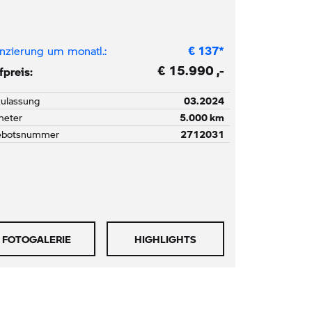
nzierung um monatl.:
€
137
*
€ 15.990 ,-
preis:
zulassung
03.2024
meter
5.000 km
ebotsnummer
2712031
FOTOGALERIE
HIGHLIGHTS