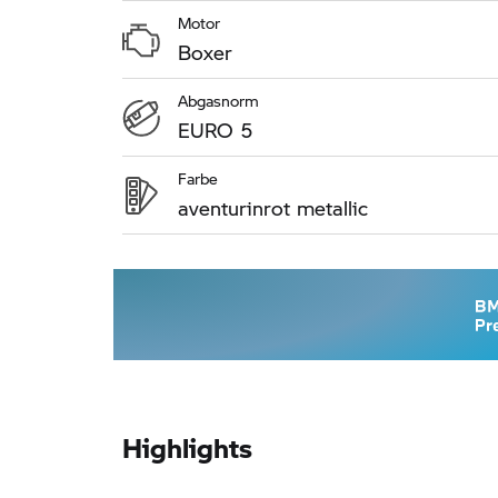
Motor
Boxer
Abgasnorm
EURO 5
Farbe
aventurinrot metallic
Highlights