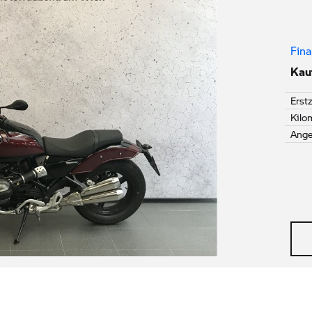
Fina
Kauf
Erst
Kilo
Ang