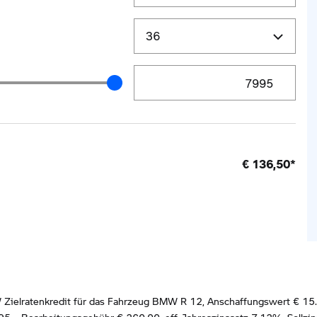
Zielrate / Restbetrag Eingabe
e / Restbetrag Schieberegler
€
136,50
*
ielratenkredit für das Fahrzeug BMW R 12, Anschaffungswert € 15.