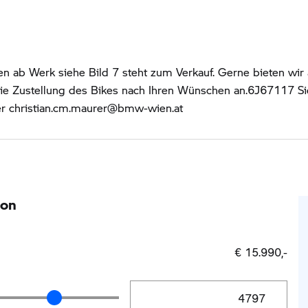
en ab Werk siehe Bild 7 steht zum Verkauf. Gerne bieten wir
e Zustellung des Bikes nach Ihren Wünschen an.6J67117 Sie
r christian.cm.maurer@bmw-wien.at
ion
€ 15.990,-
Anzahlung Eingabe
ng Schieberegler