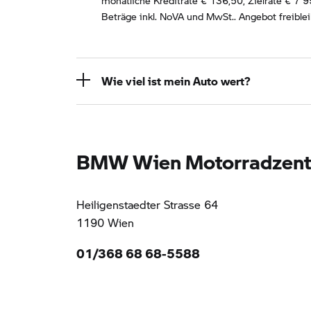
monatliche Kreditrate €
136,50
, Zielrate €
7 9
Beträge inkl. NoVA und MwSt.. Angebot freible
Wie viel ist mein Auto wert?
BMW Wien Motorradzen
Heiligenstaedter Strasse 64
1190 Wien
01/368 68 68-5588