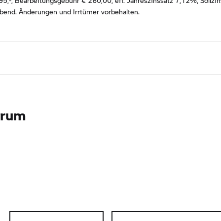
95
,-, Bearbeitungsgebühr €
260,00
, eff. Jahreszinssatz
7,12
%, Sollzin
ibend. Änderungen und Irrtümer vorbehalten.
trum