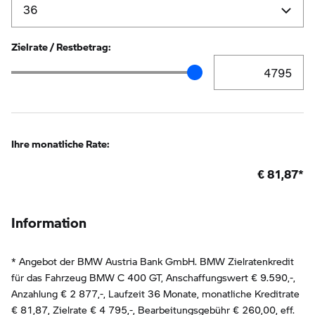
Zielrate / Restbetrag:
Zielrate / Restbetr
Zielrate / Restbetrag Schieberegler
Ihre monatliche Rate:
€
81,87
*
Information
* Angebot der BMW Austria Bank GmbH. BMW Zielratenkredit
für das Fahrzeug BMW C 400 GT, Anschaffungswert € 9.590,-,
Anzahlung €
2 877
,-, Laufzeit
36
Monate, monatliche Kreditrate
€
81,87
, Zielrate €
4 795
,-, Bearbeitungsgebühr €
260,00
, eff.