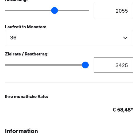
Anzahlung Eingabe
Anzahlung Schieberegler
Laufzeit in Monaten:
Zielrate / Restbetrag:
Zielrate / Restbetr
Zielrate / Restbetrag Schieberegler
Ihre monatliche Rate:
€
58,48
*
Information