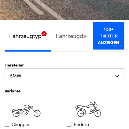
150+
Fahrzeugtyp
Fahrzeugdaten
Ausstatt
TREFFER
ANZEIGEN
Hersteller
Variante
Chopper
Enduro