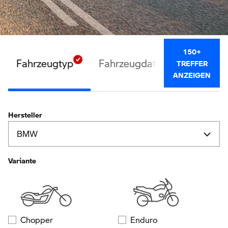
150+
Fahrzeugtyp
Fahrzeugdaten
Ausstatt
TREFFER
ANZEIGEN
Hersteller
Variante
Chopper
Enduro