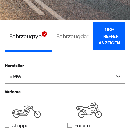
150+
Fahrzeugtyp
Fahrzeugdaten
Ausstatt
TREFFER
ANZEIGEN
Hersteller
Variante
Chopper
Enduro