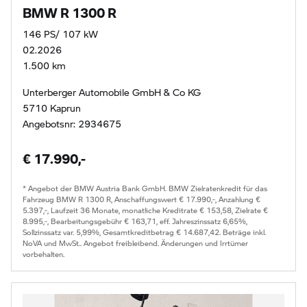
BMW R 1300 R
146 PS/ 107 kW
02.2026
1.500 km
Unterberger Automobile GmbH & Co KG
5710 Kaprun
Angebotsnr: 2934675
€ 17.990,-
* Angebot der BMW Austria Bank GmbH. BMW Zielratenkredit für das
Fahrzeug BMW R 1300 R, Anschaffungswert € 17.990,-, Anzahlung €
5.397,-, Laufzeit 36 Monate, monatliche Kreditrate € 153,58, Zielrate €
8.995,-, Bearbeitungsgebühr € 163,71, eff. Jahreszinssatz 6,65%,
Sollzinssatz var. 5,99%, Gesamtkreditbetrag € 14.687,42. Beträge inkl.
NoVA und MwSt.. Angebot freibleibend. Änderungen und Irrtümer
vorbehalten.