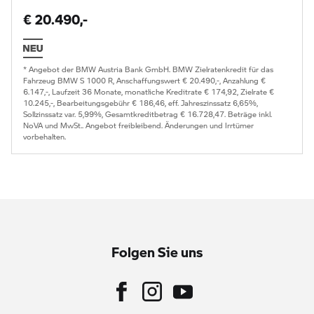
€ 20.490,-
* Angebot der BMW Austria Bank GmbH. BMW Zielratenkredit für das
Fahrzeug BMW S 1000 R, Anschaffungswert € 20.490,-, Anzahlung €
6.147,-, Laufzeit 36 Monate, monatliche Kreditrate € 174,92, Zielrate €
10.245,-, Bearbeitungsgebühr € 186,46, eff. Jahreszinssatz 6,65%,
Sollzinssatz var. 5,99%, Gesamtkreditbetrag € 16.728,47. Beträge inkl.
NoVA und MwSt.. Angebot freibleibend. Änderungen und Irrtümer
vorbehalten.
Folgen Sie uns