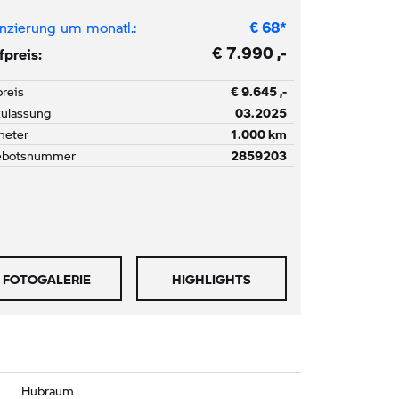
nzierung um monatl.:
€
68
*
€ 7.990 ,-
preis:
reis
€ 9.645 ,-
zulassung
03.2025
meter
1.000 km
ebotsnummer
2859203
FOTOGALERIE
HIGHLIGHTS
Hubraum