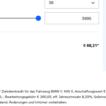
Zielrate / Restbetrag Eingabe
e / Restbetrag Schieberegler
€
68,21
*
ielratenkredit für das Fahrzeug BMW C 400 X, Anschaffungswert € 
5
,-, Bearbeitungsgebühr €
260,00
, eff. Jahreszinssatz
8,20
%, Sollzins
ibend. Änderungen und Irrtümer vorbehalten.