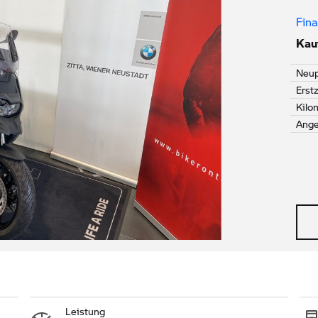
Fina
Kauf
Neup
Erst
Kilo
Ang
Leistung