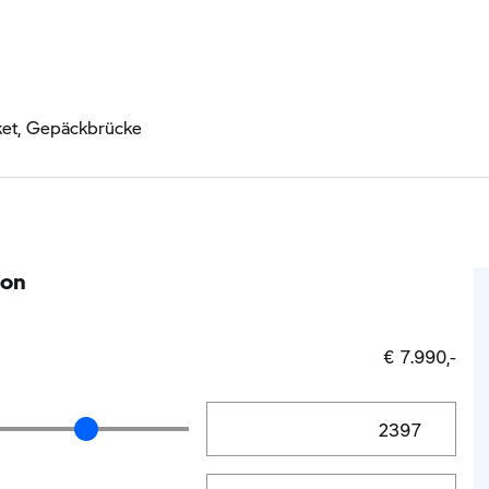
ket, Gepäckbrücke
ion
€ 7.990,-
Anzahlung Eingabe
ng Schieberegler