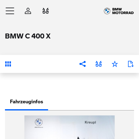
Zum Hauptinhalt springen
Anmelden
Fahrzeugvergleich
BMW C 400 X
Übersicht
Fahrzeuginfos