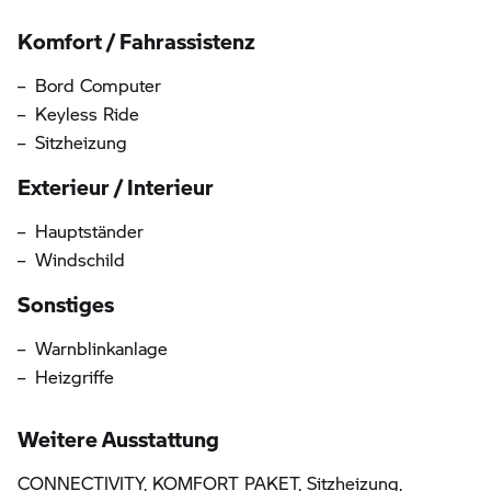
Informationen über die Ausstattung
Komfort / Fahrassistenz
Bord Computer
Keyless Ride
Sitzheizung
Exterieur / Interieur
Hauptständer
Windschild
Sonstiges
Warnblinkanlage
Heizgriffe
Weitere Ausstattung
CONNECTIVITY, KOMFORT PAKET, Sitzheizung,