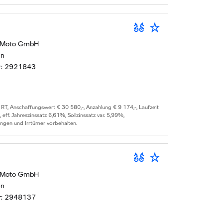
 Moto GmbH
en
r:
2921843
 RT
, Anschaffungswert €
30 580
,-, Anzahlung €
9 174
,-, Laufzeit
, eff. Jahreszinssatz
6,61
%, Sollzinssatz var.
5,99
%,
ungen und Irrtümer vorbehalten.
 Moto GmbH
en
r:
2948137