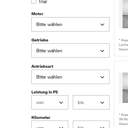
Trial
Motor
Getriebe
* Ang
Laufz
Gesam
Antriebsart
Leistung in PS
* Ang
Kilometer
36
Mon
Gesam