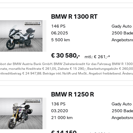
BMW R 1300 RT
146
PS
Gady Auto
06.2025
2500 Bad
5 500
km
Angebotsn
€
30 580
,-
mtl.: €
261
,-*
ebot der BMW Austria Bank GmbH. BMW Zielratenkredit für das Fahrzeug
BMW R 1300
ate, monatliche Kreditrate €
261,05
, Zielrate €
15 290
,-, Bearbeitungsgebühr €
260,00
tkreditbetrag €
24 947,88
. Beträge inkl. NoVA und MwSt.. Angebot freibleibend. Änder
BMW R 1250 R
136
PS
Gady Auto
03.2020
2500 Bad
21 000
km
Angebotsn
€
14 150
,-