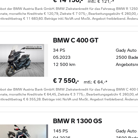
mtl.: €
121
,-*
ebot der BMW Austria Bank GmbH. BMW Zielratenkredit für das Fahrzeug
BMW R 1250
ate, monatliche Kreditrate €
120,79
, Zielrate €
7 075
,-, Bearbeitungsgebühr €
260,00
,
tkreditbetrag €
11 683,60
. Beträge inkl. NoVA und MwSt.. Angebot freibleibend. Änder
BMW C 400 GT
34
PS
Gady Auto
05.2023
2500 Bad
12 500
km
Angebotsn
€
7 550
,-
mtl.: €
64
,-*
ebot der BMW Austria Bank GmbH. BMW Zielratenkredit für das Fahrzeug
BMW C 400 
ate, monatliche Kreditrate €
64,45
, Zielrate €
3 775
,-, Bearbeitungsgebühr €
260,00
, e
tkreditbetrag €
6 355,28
. Beträge inkl. NoVA und MwSt.. Angebot freibleibend. Änderun
BMW R 1300 GS
145
PS
Gady Auto
04.2025
2500 Bad