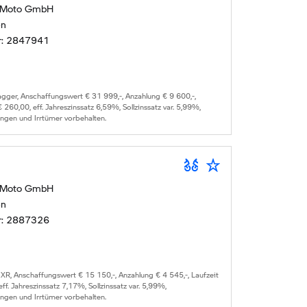
 Moto GmbH
en
r:
2847941
gger
, Anschaffungswert €
31 999
,-, Anzahlung €
9 600
,-,
 €
260,00
, eff. Jahreszinssatz
6,59
%, Sollzinssatz var.
5,99
%,
ungen und Irrtümer vorbehalten.
 Moto GmbH
en
r:
2887326
 XR
, Anschaffungswert €
15 150
,-, Anzahlung €
4 545
,-, Laufzeit
 eff. Jahreszinssatz
7,17
%, Sollzinssatz var.
5,99
%,
ungen und Irrtümer vorbehalten.