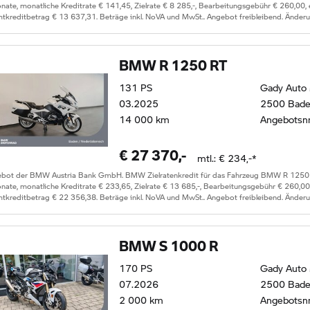
ate, monatliche Kreditrate €
141,45
, Zielrate €
8 285
,-, Bearbeitungsgebühr €
260,00
,
tkreditbetrag €
13 637,31
. Beträge inkl. NoVA und MwSt.. Angebot freibleibend. Änder
BMW R 1250 RT
131
PS
Gady Auto
03.2025
2500 Bad
14 000
km
Angebotsn
€
27 370
,-
mtl.: €
234
,-*
ebot der BMW Austria Bank GmbH. BMW Zielratenkredit für das Fahrzeug
BMW R 1250
ate, monatliche Kreditrate €
233,65
, Zielrate €
13 685
,-, Bearbeitungsgebühr €
260,00
tkreditbetrag €
22 356,38
. Beträge inkl. NoVA und MwSt.. Angebot freibleibend. Änder
BMW S 1000 R
170
PS
Gady Auto
07.2026
2500 Bad
2 000
km
Angebotsn