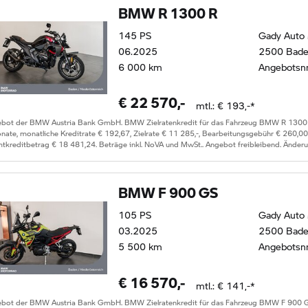
BMW R 1300 R
145
PS
Gady Auto
06.2025
2500 Bad
6 000
km
Angebotsn
€
22 570
,-
mtl.: €
193
,-*
ebot der BMW Austria Bank GmbH. BMW Zielratenkredit für das Fahrzeug
BMW R 1300
ate, monatliche Kreditrate €
192,67
, Zielrate €
11 285
,-, Bearbeitungsgebühr €
260,00
tkreditbetrag €
18 481,24
. Beträge inkl. NoVA und MwSt.. Angebot freibleibend. Änder
BMW F 900 GS
105
PS
Gady Auto
03.2025
2500 Bad
5 500
km
Angebotsn
€
16 570
,-
mtl.: €
141
,-*
ebot der BMW Austria Bank GmbH. BMW Zielratenkredit für das Fahrzeug
BMW F 900 