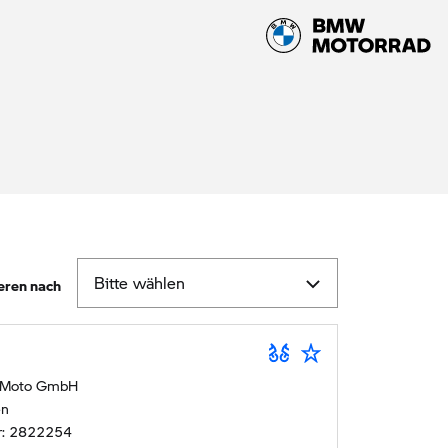
eren nach
 Moto GmbH
en
r:
2822254