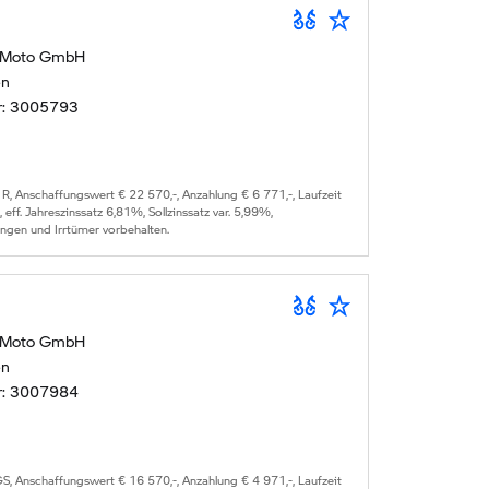
 Moto GmbH
en
r:
3005793
 R
, Anschaffungswert €
22 570
,-, Anzahlung €
6 771
,-, Laufzeit
, eff. Jahreszinssatz
6,81
%, Sollzinssatz var.
5,99
%,
ungen und Irrtümer vorbehalten.
 Moto GmbH
en
r:
3007984
GS
, Anschaffungswert €
16 570
,-, Anzahlung €
4 971
,-, Laufzeit