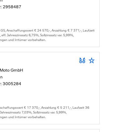
r:
2958487
 GS
, Anschaffungswert €
24 570
,-, Anzahlung €
7 371
,-, Laufzeit
, eff. Jahreszinssatz
6,75
%, Sollzinssatz var.
5,99
%,
ungen und Irrtümer vorbehalten.
 Moto GmbH
en
r:
3005284
nschaffungswert €
17 370
,-, Anzahlung €
5 211
,-, Laufzeit
36
. Jahreszinssatz
7,03
%, Sollzinssatz var.
5,99
%,
ungen und Irrtümer vorbehalten.