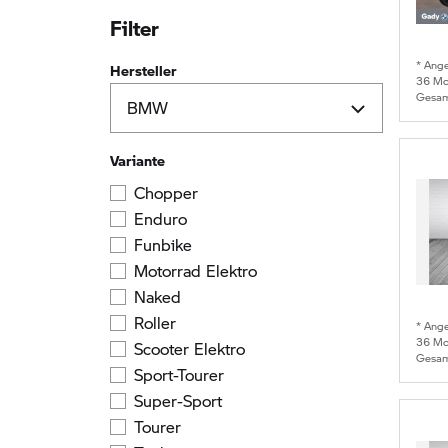
Filter
* Ang
Hersteller
36
Mon
Gesam
Variante
Chopper
Enduro
Funbike
Motorrad Elektro
Naked
Roller
* Ang
36
Mon
Scooter Elektro
Gesam
Sport-Tourer
Super-Sport
Tourer