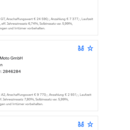
 GT
, Anschaffungswert €
24 590
,-, Anzahlung €
7 377
,-, Laufzeit
, eff. Jahreszinssatz
6,74
%, Sollzinssatz var.
5,99
%,
ungen und Irrtümer vorbehalten.
 Moto GmbH
en
r:
2846284
 A2
, Anschaffungswert €
9 770
,-, Anzahlung €
2 931
,-, Laufzeit
ff. Jahreszinssatz
7,80
%, Sollzinssatz var.
5,99
%,
gen und Irrtümer vorbehalten.