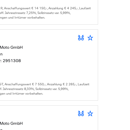
 R
, Anschaffungswert €
14 150
,-, Anzahlung €
4 245
,-, Laufzeit
 eff. Jahreszinssatz
7,25
%, Sollzinssatz var.
5,99
%,
ungen und Irrtümer vorbehalten.
 Moto GmbH
en
r:
2951308
GT
, Anschaffungswert €
7 550
,-, Anzahlung €
2 265
,-, Laufzeit
ff. Jahreszinssatz
8,33
%, Sollzinssatz var.
5,99
%,
gen und Irrtümer vorbehalten.
 Moto GmbH
en