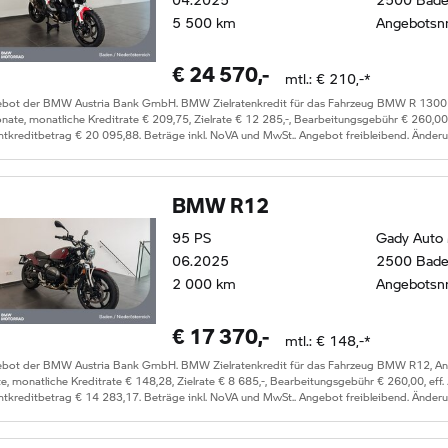
5 500
km
Angebotsn
€
24 570
,-
mtl.: €
210
,-*
ebot der BMW Austria Bank GmbH. BMW Zielratenkredit für das Fahrzeug
BMW R 1300
ate, monatliche Kreditrate €
209,75
, Zielrate €
12 285
,-, Bearbeitungsgebühr €
260,00
tkreditbetrag €
20 095,88
. Beträge inkl. NoVA und MwSt.. Angebot freibleibend. Änder
BMW R12
95
PS
Gady Auto
06.2025
2500 Bad
2 000
km
Angebotsn
€
17 370
,-
mtl.: €
148
,-*
ebot der BMW Austria Bank GmbH. BMW Zielratenkredit für das Fahrzeug
BMW R12
, A
e, monatliche Kreditrate €
148,28
, Zielrate €
8 685
,-, Bearbeitungsgebühr €
260,00
, eff
tkreditbetrag €
14 283,17
. Beträge inkl. NoVA und MwSt.. Angebot freibleibend. Änder