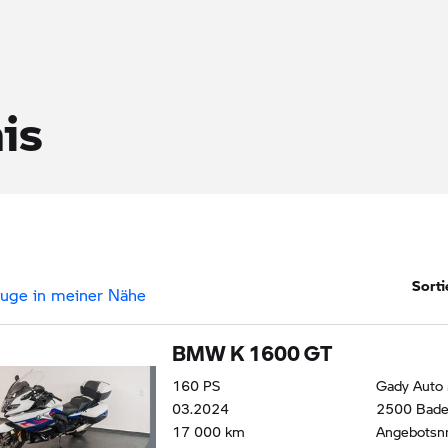
is
Sorti
uge in meiner Nähe
BMW K 1600 GT
160
PS
Gady Auto
03.2024
2500 Bad
17 000
km
Angebotsn