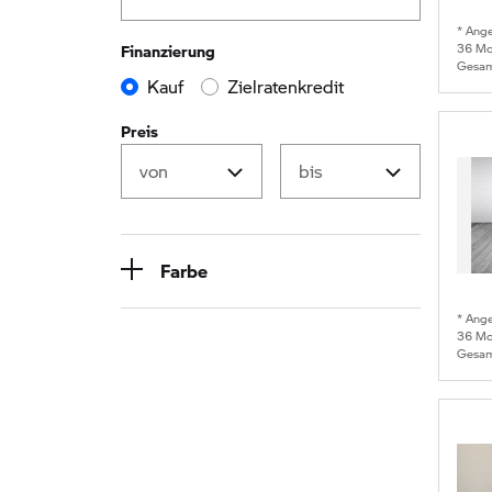
* Ang
36
Mon
Finanzierung
Gesam
Kauf
Zielratenkredit
Preis
Farbe
* Ang
36
Mon
Gesam