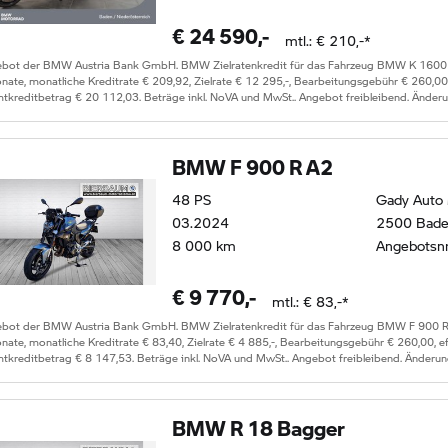
€
24 590
,-
mtl.: €
210
,-*
ebot der BMW Austria Bank GmbH. BMW Zielratenkredit für das Fahrzeug
BMW K 1600
ate, monatliche Kreditrate €
209,92
, Zielrate €
12 295
,-, Bearbeitungsgebühr €
260,00
tkreditbetrag €
20 112,03
. Beträge inkl. NoVA und MwSt.. Angebot freibleibend. Änder
BMW F 900 R A2
48
PS
Gady Auto
03.2024
2500 Bad
8 000
km
Angebotsn
€
9 770
,-
mtl.: €
83
,-*
ebot der BMW Austria Bank GmbH. BMW Zielratenkredit für das Fahrzeug
BMW F 900 R
ate, monatliche Kreditrate €
83,40
, Zielrate €
4 885
,-, Bearbeitungsgebühr €
260,00
, e
tkreditbetrag €
8 147,53
. Beträge inkl. NoVA und MwSt.. Angebot freibleibend. Änderun
BMW R 18 Bagger