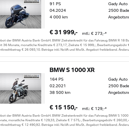
91
PS
Gady Auto
04.2024
2500 Bad
4 000
km
Angebotsn
€
31 999
,-
mtl.: €
273
,-*
ebot der BMW Austria Bank GmbH. BMW Zielratenkredit für das Fahrzeug
BMW R 18 Ba
eit
36
Monate, monatliche Kreditrate €
273,17
, Zielrate €
15 999
,-, Bearbeitungsgebühr
tkreditbetrag €
26 093,10
. Beträge inkl. NoVA und MwSt.. Angebot freibleibend. Änder
BMW S 1000 XR
164
PS
Gady Auto
02.2021
2500 Bad
38 500
km
Angebotsn
€
15 150
,-
mtl.: €
129
,-*
ebot der BMW Austria Bank GmbH. BMW Zielratenkredit für das Fahrzeug
BMW S 1000
ate, monatliche Kreditrate €
129,33
, Zielrate €
7 575
,-, Bearbeitungsgebühr €
260,00
,
tkreditbetrag €
12 490,92
. Beträge inkl. NoVA und MwSt.. Angebot freibleibend. Änder