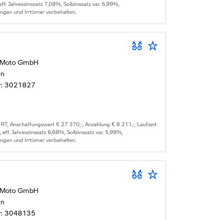
 eff. Jahreszinssatz
7,08
%, Sollzinssatz var.
5,99
%,
ungen und Irrtümer vorbehalten.
 Moto GmbH
en
r:
3021827
 RT
, Anschaffungswert €
27 370
,-, Anzahlung €
8 211
,-, Laufzeit
, eff. Jahreszinssatz
6,68
%, Sollzinssatz var.
5,99
%,
ungen und Irrtümer vorbehalten.
 Moto GmbH
en
r:
3048135