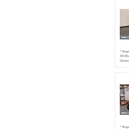
* Ang
36
Mon
Gesam
* Ang