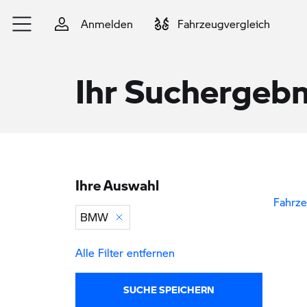
Zum Hauptinhalt springen
Anmelden
Fahrzeugvergleich
Ihr Suchergebn
Ihre Auswahl
Zu den Ergebnissen springen
Fahrze
BMW
Alle Filter entfernen
SUCHE SPEICHERN