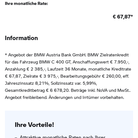
Ihre monatliche Rate:
€
67,87
*
Information
* Angebot der BMW Austria Bank GmbH. BMW Zielratenkredit
für das Fahrzeug BMW C 400 GT, Anschaffungswert € 7.950,-,
Anzahlung €
2 385
,-, Laufzeit
36
Monate, monatliche Kreditrate
€
67,87
, Zielrate €
3 975
,-, Bearbeitungsgebühr €
260,00
, eff.
Jahreszinssatz
8,21
%, Sollzinssatz var.
5,99
%,
Gesamtkreditbetrag €
6 678,20
. Beträge inkl. NoVA und MwSt..
Angebot freibleibend. Änderungen und Irrtümer vorbehalten.
Ihre Vorteile!
Attraktive monatliche Raten nach Ihrer