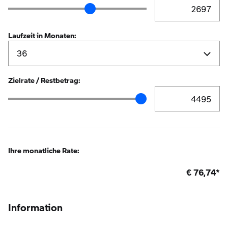
Anzahlung Eingabe
Anzahlung Schieberegler
Laufzeit in Monaten:
Zielrate / Restbetrag:
Zielrate / Restbetr
Zielrate / Restbetrag Schieberegler
Ihre monatliche Rate:
€
76,74
*
Information